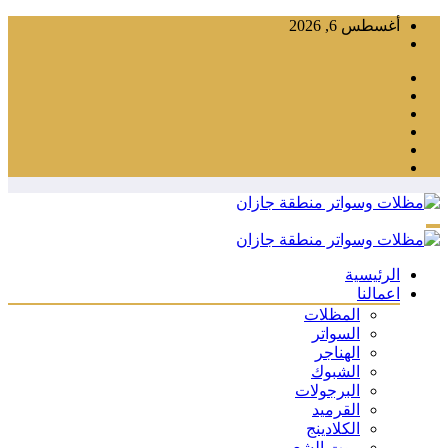
التجاوز
أغسطس 6, 2026
إلى
المحتوى
الرئيسية
اعمالنا
المظلات
السواتر
الهناجر
الشبوك
البرجولات
القرميد
الكلادينج
بيوت الشعر