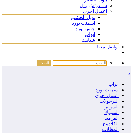
ساندوتش بانل
اعمال اخرى
بديل الخشب
اسمنت بورد
جبس بورد
ابواب
شبابيك
تواصل معنا
×
ابواب
اسمنت بورد
اعمال اخرى
البرجولات
السواتر
الشبوك
القرميد
الكلادينج
المظلات