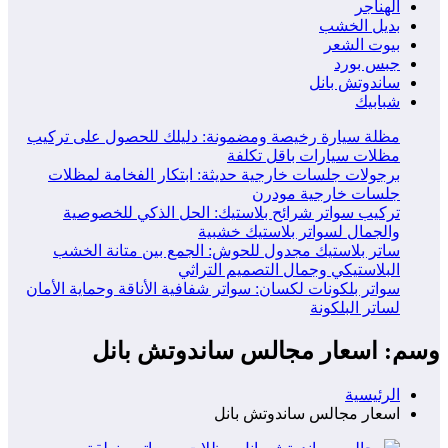
الهناجر
بديل الخشب
بيوت الشعر
جبس بورد
ساندوتش بانل
شبابيك
مظلة سيارة رخيصة ومضمونة: دليلك للحصول على تركيب
مظلات سيارات باقل تكلفة
برجولات جلسات خارجية حديثة: ابتكار الفخامة لمظلات
جلسات خارجية مودرن
تركيب سواتر شرائح بلاستيك: الحل الذكي للخصوصية
والجمال لسواتر بلاستيك خشبية
ساتر بلاستيك مجدول للحوش: الجمع بين متانة الخشب
البلاستيكي وجمال التصميم التراثي
سواتر بلكونات لكسان: سواتر شفافية الأناقة وحماية الأمان
لساتر البلكونة
وسم: اسعار مجالس ساندوتش بانل
الرئيسية
اسعار مجالس ساندوتش بانل