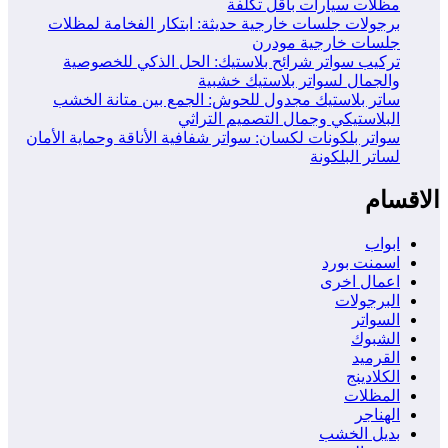
مظلات سيارات باقل تكلفة
برجولات جلسات خارجية حديثة: ابتكار الفخامة لمظلات
جلسات خارجية مودرن
تركيب سواتر شرائح بلاستيك: الحل الذكي للخصوصية
والجمال لسواتر بلاستيك خشبية
ساتر بلاستيك مجدول للحوش: الجمع بين متانة الخشب
البلاستيكي وجمال التصميم التراثي
سواتر بلكونات لكسان: سواتر شفافية الأناقة وحماية الأمان
لساتر البلكونة
الاقسام
ابواب
اسمنت بورد
اعمال اخرى
البرجولات
السواتر
الشبوك
القرميد
الكلادينج
المظلات
الهناجر
بديل الخشب