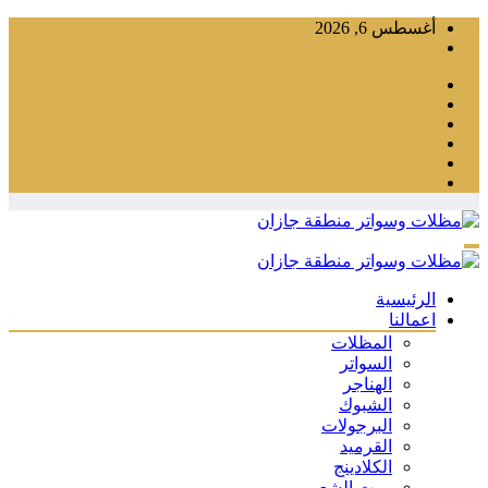
التجاوز
أغسطس 6, 2026
إلى
المحتوى
الرئيسية
اعمالنا
المظلات
السواتر
الهناجر
الشبوك
البرجولات
القرميد
الكلادينج
بيوت الشعر