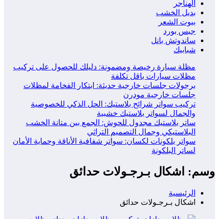
الهناجر
بديل الخشب
بيوت الشعر
جبس بورد
ساندوتش بانل
شبابيك
مظلة سيارة رخيصة ومضمونة: دليلك للحصول على تركيب
مظلات سيارات باقل تكلفة
برجولات جلسات خارجية حديثة: ابتكار الفخامة لمظلات
جلسات خارجية مودرن
تركيب سواتر شرائح بلاستيك: الحل الذكي للخصوصية
والجمال لسواتر بلاستيك خشبية
ساتر بلاستيك مجدول للحوش: الجمع بين متانة الخشب
البلاستيكي وجمال التصميم التراثي
سواتر بلكونات لكسان: سواتر شفافية الأناقة وحماية الأمان
لساتر البلكونة
وسم: اشكال بـرجـولات حدائق
الرئيسية
اشكال بـرجـولات حدائق