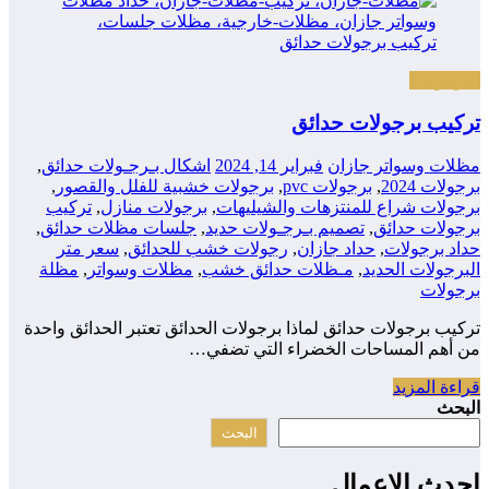
البرجولات
تركيب برجولات حدائق
مظلات وسواتر جازان
فبراير 14, 2024
اشكال بـرجـولات حدائق
,
برجولات 2024
,
برجولات pvc
,
برجولات خشبية للفلل والقصور
,
برجولات شراع للمنتزهات والشيليهات
,
برجولات منازل
,
تركيب
برجولات حدائق
,
تصميم بـرجـولات حديد
,
جلسات مظلات حدائق
,
حداد برجولات
,
حداد جازان
,
رجولات خشب للحدائق
,
سعر متر
البرجولات الحديد
,
مـظلات حدائق خشب
,
مظلات وسواتر
,
مظلة
برجولات
تركيب برجولات حدائق لماذا برجولات الحدائق تعتبر الحدائق واحدة
من أهم المساحات الخضراء التي تضفي…
قراءة المزيد
البحث
البحث
احدث الاعمال