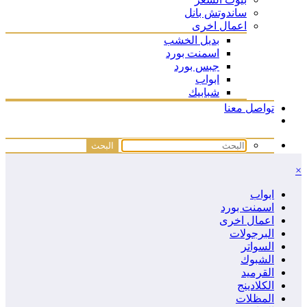
ساندوتش بانل
اعمال اخرى
بديل الخشب
اسمنت بورد
جبس بورد
ابواب
شبابيك
تواصل معنا
×
ابواب
اسمنت بورد
اعمال اخرى
البرجولات
السواتر
الشبوك
القرميد
الكلادينج
المظلات