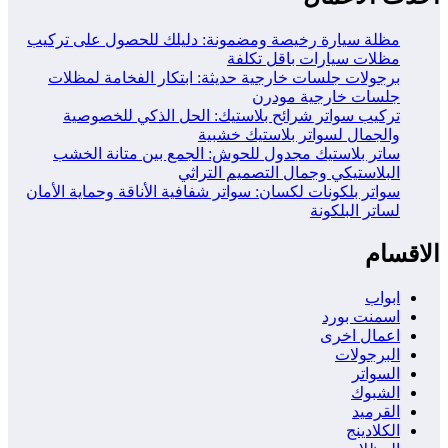
مظلة سيارة رخيصة ومضمونة: دليلك للحصول على تركيب
مظلات سيارات باقل تكلفة
برجولات جلسات خارجية حديثة: ابتكار الفخامة لمظلات
جلسات خارجية مودرن
تركيب سواتر شرائح بلاستيك: الحل الذكي للخصوصية
والجمال لسواتر بلاستيك خشبية
ساتر بلاستيك مجدول للحوش: الجمع بين متانة الخشب
البلاستيكي وجمال التصميم التراثي
سواتر بلكونات لكسان: سواتر شفافية الأناقة وحماية الأمان
لساتر البلكونة
الاقسام
ابواب
اسمنت بورد
اعمال اخرى
البرجولات
السواتر
الشبوك
القرميد
الكلادينج