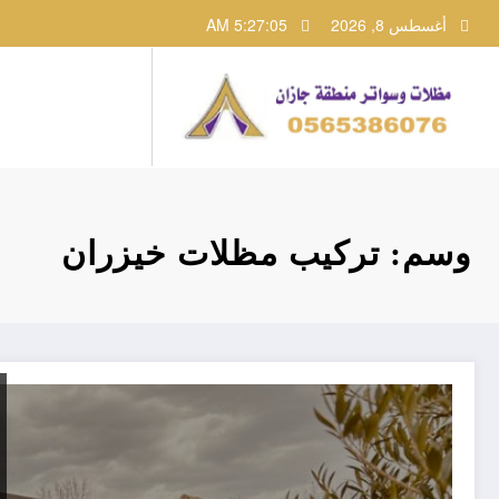
لتجاوز
أغسطس 8, 2026
5:27:05 AM
لى
لمحتوى
وسم: تركيب مظلات خيزران