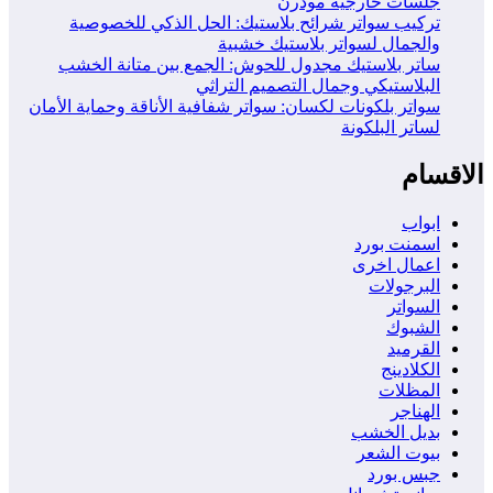
جلسات خارجية مودرن
تركيب سواتر شرائح بلاستيك: الحل الذكي للخصوصية
والجمال لسواتر بلاستيك خشبية
ساتر بلاستيك مجدول للحوش: الجمع بين متانة الخشب
البلاستيكي وجمال التصميم التراثي
سواتر بلكونات لكسان: سواتر شفافية الأناقة وحماية الأمان
لساتر البلكونة
الاقسام
ابواب
اسمنت بورد
اعمال اخرى
البرجولات
السواتر
الشبوك
القرميد
الكلادينج
المظلات
الهناجر
بديل الخشب
بيوت الشعر
جبس بورد