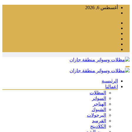
التجاوز
أغسطس 6, 2026
إلى
المحتوى
الرئيسية
اعمالنا
المظلات
السواتر
الهناجر
الشبوك
البرجولات
القرميد
الكلادينج
بيوت الشعر