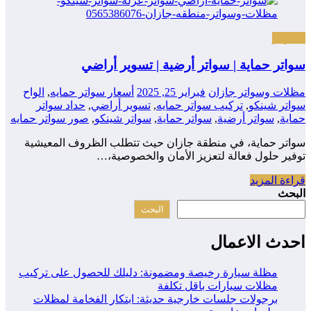
السواتر
سواتر حماية | سواتر أرضية | تسوير أراضي
مظلات وسواتر جازان
فبراير 25, 2025
أسعار سواتر حمايه
,
الواح
سواتر شينكو
,
تركيب سواتر حمايه
,
تسوير أراضي
,
حداد سواتر
حماية
,
سواتر أرضية
,
سواتر حماية
,
سواتر شينكو
,
صور سواتر حمايه
سواتر حماية، في منطقة جازان حيث تتطلب الظروف المعيشية
توفير حلول فعالة لتعزيز الأمان والخصوصية،…
قراءة المزيد
البحث
البحث
احدث الاعمال
مظلة سيارة رخيصة ومضمونة: دليلك للحصول على تركيب
مظلات سيارات باقل تكلفة
برجولات جلسات خارجية حديثة: ابتكار الفخامة لمظلات