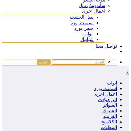
ساندوتش بانل
اعمال اخرى
بديل الخشب
اسمنت بورد
جبس بورد
ابواب
شبابيك
تواصل معنا
×
ابواب
اسمنت بورد
اعمال اخرى
البرجولات
السواتر
الشبوك
القرميد
الكلادينج
المظلات