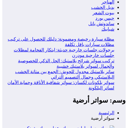
الهناجر
بديل الخشب
بيوت الشعر
جبس بورد
ساندوتش بانل
شبابيك
مظلة سيارة رخيصة ومضمونة: دليلك للحصول على تركيب
مظلات سيارات باقل تكلفة
برجولات جلسات خارجية حديثة: ابتكار الفخامة لمظلات
جلسات خارجية مودرن
تركيب سواتر شرائح بلاستيك: الحل الذكي للخصوصية
والجمال لسواتر بلاستيك خشبية
ساتر بلاستيك مجدول للحوش: الجمع بين متانة الخشب
البلاستيكي وجمال التصميم التراثي
سواتر بلكونات لكسان: سواتر شفافية الأناقة وحماية الأمان
لساتر البلكونة
وسم: سواتر أرضية
الرئيسية
سواتر أرضية