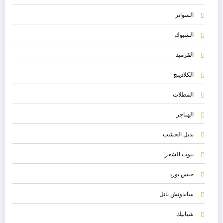
السواتر
الشبوك
القرميد
الكلادينج
المظلات
الهناجر
بديل الخشب
بيوت الشعر
جبس بورد
ساندوتش بانل
شبابيك