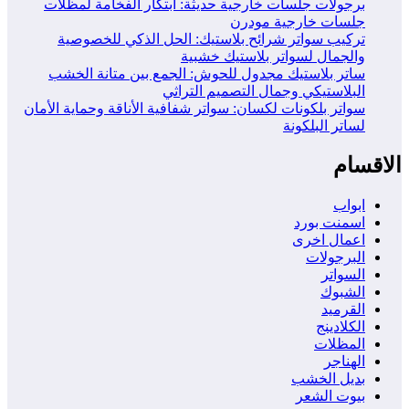
برجولات جلسات خارجية حديثة: ابتكار الفخامة لمظلات
جلسات خارجية مودرن
تركيب سواتر شرائح بلاستيك: الحل الذكي للخصوصية
والجمال لسواتر بلاستيك خشبية
ساتر بلاستيك مجدول للحوش: الجمع بين متانة الخشب
البلاستيكي وجمال التصميم التراثي
سواتر بلكونات لكسان: سواتر شفافية الأناقة وحماية الأمان
لساتر البلكونة
الاقسام
ابواب
اسمنت بورد
اعمال اخرى
البرجولات
السواتر
الشبوك
القرميد
الكلادينج
المظلات
الهناجر
بديل الخشب
بيوت الشعر