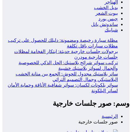
الهناجر
بديل الخشب
بيوت الشعر
جبس بورد
ساندوتش بانل
شبابيك
مظلة سيارة رخيصة ومضمونة: دليلك للحصول على تركيب
مظلات سيارات باقل تكلفة
برجولات جلسات خارجية حديثة: ابتكار الفخامة لمظلات
جلسات خارجية مودرن
تركيب سواتر شرائح بلاستيك: الحل الذكي للخصوصية
والجمال لسواتر بلاستيك خشبية
ساتر بلاستيك مجدول للحوش: الجمع بين متانة الخشب
البلاستيكي وجمال التصميم التراثي
سواتر بلكونات لكسان: سواتر شفافية الأناقة وحماية الأمان
لساتر البلكونة
وسم: صور جلسات خارجية
الرئيسية
صور جلسات خارجية