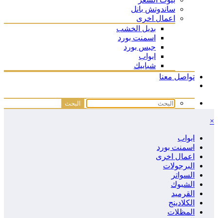
ساندوتش بانل
اعمال اخرى
بديل الخشب
اسمنت بورد
جبس بورد
ابواب
شبابيك
تواصل معنا
×
ابواب
اسمنت بورد
اعمال اخرى
البرجولات
السواتر
الشبوك
القرميد
الكلادينج
المظلات