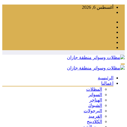
التجاوز
أغسطس 6, 2026
إلى
المحتوى
الرئيسية
اعمالنا
المظلات
السواتر
الهناجر
الشبوك
البرجولات
القرميد
الكلادينج
بيوت الشعر