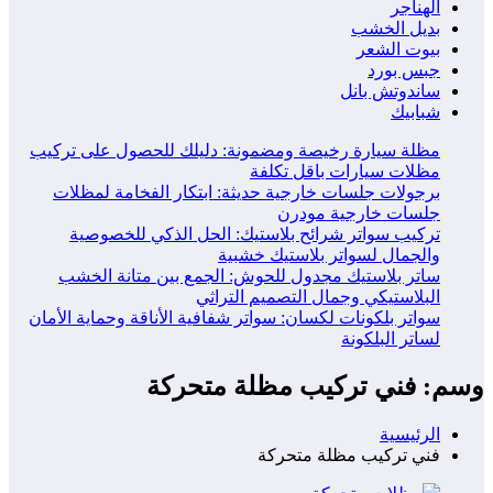
الهناجر
بديل الخشب
بيوت الشعر
جبس بورد
ساندوتش بانل
شبابيك
مظلة سيارة رخيصة ومضمونة: دليلك للحصول على تركيب
مظلات سيارات باقل تكلفة
برجولات جلسات خارجية حديثة: ابتكار الفخامة لمظلات
جلسات خارجية مودرن
تركيب سواتر شرائح بلاستيك: الحل الذكي للخصوصية
والجمال لسواتر بلاستيك خشبية
ساتر بلاستيك مجدول للحوش: الجمع بين متانة الخشب
البلاستيكي وجمال التصميم التراثي
سواتر بلكونات لكسان: سواتر شفافية الأناقة وحماية الأمان
لساتر البلكونة
وسم: فني تركيب مظلة متحركة
الرئيسية
فني تركيب مظلة متحركة