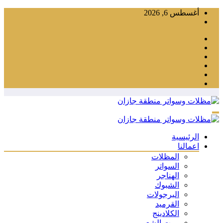
التجاوز
أغسطس 6, 2026
إلى
المحتوى
الرئيسية
اعمالنا
المظلات
السواتر
الهناجر
الشبوك
البرجولات
القرميد
الكلادينج
بيوت الشعر