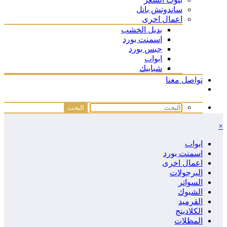
ساندوتش بانل
اعمال اخرى
بديل الخشب
اسمنت بورد
جبس بورد
ابواب
شبابيك
تواصل معنا
×
ابواب
اسمنت بورد
اعمال اخرى
البرجولات
السواتر
الشبوك
القرميد
الكلادينج
المظلات