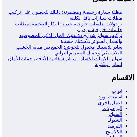
مظلة سيارة رخيصة ومضمونة: دليلك للحصول على تركيب
مظلات سيارات باقل تكلفة
برجولات جلسات خارجية حديثة: ابتكار الفخامة لمظلات
جلسات خارجية مودرن
تركيب سواتر شرائح بلاستيك: الحل الذكي للخصوصية
والجمال لسواتر بلاستيك خشبية
ساتر بلاستيك مجدول للحوش: الجمع بين متانة الخشب
البلاستيكي وجمال التصميم التراثي
سواتر بلكونات لكسان: سواتر شفافية الأناقة وحماية الأمان
لساتر البلكونة
الاقسام
ابواب
اسمنت بورد
اعمال اخرى
البرجولات
السواتر
الشبوك
القرميد
الكلادينج