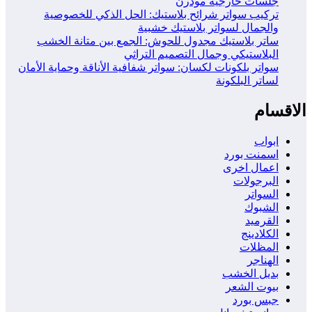
جلسات خارجية مودرن
تركيب سواتر شرائح بلاستيك: الحل الذكي للخصوصية
والجمال لسواتر بلاستيك خشبية
ساتر بلاستيك مجدول للحوش: الجمع بين متانة الخشب
البلاستيكي وجمال التصميم التراثي
سواتر بلكونات لكسان: سواتر شفافية الأناقة وحماية الأمان
لساتر البلكونة
الاقسام
ابواب
اسمنت بورد
اعمال اخرى
البرجولات
السواتر
الشبوك
القرميد
الكلادينج
المظلات
الهناجر
بديل الخشب
بيوت الشعر
جبس بورد