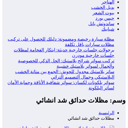
الهناجر
بديل الخشب
بيوت الشعر
جبس بورد
ساندوتش بانل
شبابيك
مظلة سيارة رخيصة ومضمونة: دليلك للحصول على تركيب
مظلات سيارات باقل تكلفة
برجولات جلسات خارجية حديثة: ابتكار الفخامة لمظلات
جلسات خارجية مودرن
تركيب سواتر شرائح بلاستيك: الحل الذكي للخصوصية
والجمال لسواتر بلاستيك خشبية
ساتر بلاستيك مجدول للحوش: الجمع بين متانة الخشب
البلاستيكي وجمال التصميم التراثي
سواتر بلكونات لكسان: سواتر شفافية الأناقة وحماية الأمان
لساتر البلكونة
وسم: مظلات حدائق شد انشائي
الرئيسية
مظلات حدائق شد انشائي