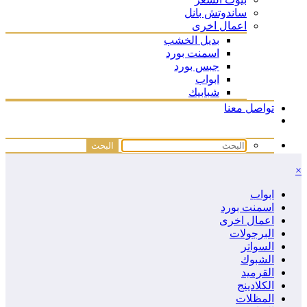
ساندوتش بانل
اعمال اخرى
بديل الخشب
اسمنت بورد
جبس بورد
ابواب
شبابيك
تواصل معنا
×
ابواب
اسمنت بورد
اعمال اخرى
البرجولات
السواتر
الشبوك
القرميد
الكلادينج
المظلات