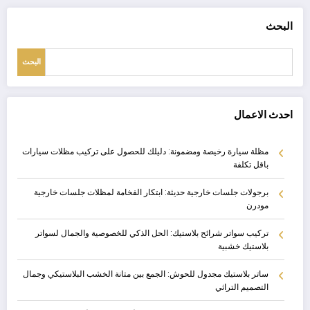
البحث
البحث
احدث الاعمال
مظلة سيارة رخيصة ومضمونة: دليلك للحصول على تركيب مظلات سيارات
باقل تكلفة
برجولات جلسات خارجية حديثة: ابتكار الفخامة لمظلات جلسات خارجية
مودرن
تركيب سواتر شرائح بلاستيك: الحل الذكي للخصوصية والجمال لسواتر
بلاستيك خشبية
ساتر بلاستيك مجدول للحوش: الجمع بين متانة الخشب البلاستيكي وجمال
التصميم التراثي