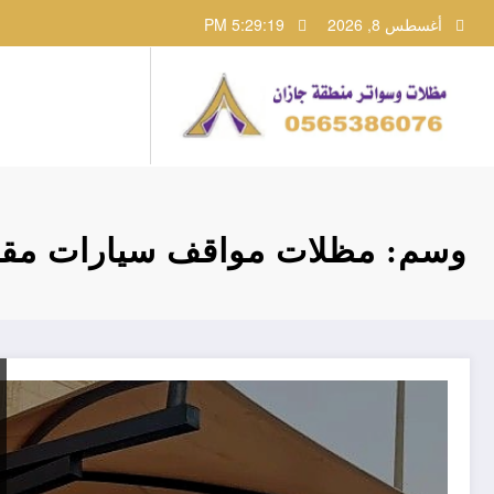
لتجاوز
أغسطس 8, 2026
5:29:19 PM
لى
لمحتوى
وسم: مظلات مواقف سيارات م