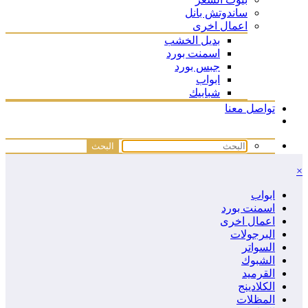
ساندوتش بانل
اعمال اخرى
بديل الخشب
اسمنت بورد
جبس بورد
ابواب
شبابيك
تواصل معنا
×
ابواب
اسمنت بورد
اعمال اخرى
البرجولات
السواتر
الشبوك
القرميد
الكلادينج
المظلات