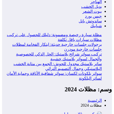
الهناجر
بديل الخشب
بيوت الشعر
جبس بورد
ساندوتش بانل
شبابيك
مظلة سيارة رخيصة ومضمونة: دليلك للحصول على تركيب
مظلات سيارات باقل تكلفة
برجولات جلسات خارجية حديثة: ابتكار الفخامة لمظلات
جلسات خارجية مودرن
تركيب سواتر شرائح بلاستيك: الحل الذكي للخصوصية
والجمال لسواتر بلاستيك خشبية
ساتر بلاستيك مجدول للحوش: الجمع بين متانة الخشب
البلاستيكي وجمال التصميم التراثي
سواتر بلكونات لكسان: سواتر شفافية الأناقة وحماية الأمان
لساتر البلكونة
وسم: مظلات 2024
الرئيسية
مظلات 2024