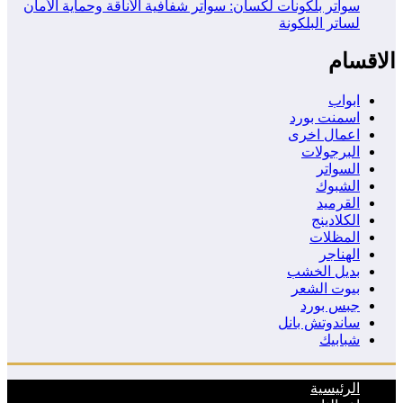
سواتر بلكونات لكسان: سواتر شفافية الأناقة وحماية الأمان
لساتر البلكونة
الاقسام
ابواب
اسمنت بورد
اعمال اخرى
البرجولات
السواتر
الشبوك
القرميد
الكلادينج
المظلات
الهناجر
بديل الخشب
بيوت الشعر
جبس بورد
ساندوتش بانل
شبابيك
الرئيسية