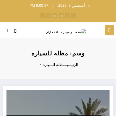
لتجاوز
أغسطس 6, 2026
6:00:37 PM
لى
لمحتوى
وسم: مظله للسياره
الرئيسية
مظله للسياره