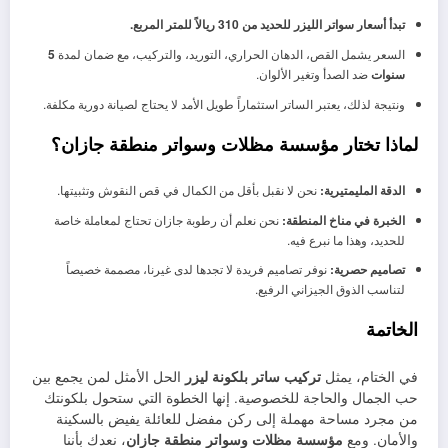
تبدأ أسعار سواتر الليزر للحديد من 310 ريالاً للمتر المربع.
السعر يشمل القص، الدهان الحراري، التوريد، والتركيب، مع ضمان لمدة
5
سنوات
ضد الصدأ وتغير الألوان.
ونتيجة لذلك، يعتبر الساتر استثماراً طويل الأمد لا يحتاج لصيانة دورية مكلفة.
لماذا تختار مؤسسة مظلات وسواتر منطقة جازان؟
الدقة المليمتيرية:
نحن لا نقبل بأقل من الكمال في قص النقوش وتثبيتها.
الخبرة في مناخ المنطقة:
نحن نعلم أن رطوبة جازان تحتاج لمعاملة خاصة
للحديد، وهذا ما نبرع فيه.
تصاميم حصرية:
نوفر تصاميم فريدة لا تجدها لدى غيرنا، مصممة خصيصاً
لتناسب الذوق الجيزاني الرفيع.
الخاتمة
في الختام، يمثل
تركيب ساتر بلكونة ليزر
الحل الأمثل لمن يجمع بين
حب الجمال والحاجة للخصوصية. إنها الخطوة التي ستحول بلكونتك
من مجرد مساحة مهملة إلى ركن مفضل للعائلة يفيض بالسكينة
والأمان. ومع
مؤسسة مظلات وسواتر منطقة جازان
، نعدك بأننا