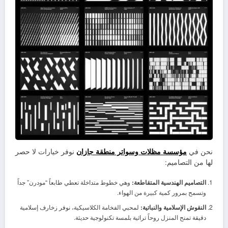
نحن في
مؤسسة مظلات وسواتر منطقة جازان
نوفر خيارات لا حصر
لها من التصاميم:
التصاميم الهندسية المتقاطعة:
وهي خطوط متداخلة تعطي طابعاً “مودرن” جداً
وتسمح بمرور كمية كبيرة من الهواء.
النقوش الإسلامية والنباتية:
لمحبي الفخامة الكلاسيكية، نوفر زخارف إسلامية
دقيقة تمنح المنزل روحاً تراثية بلمسة تكنولوجية حديثة.