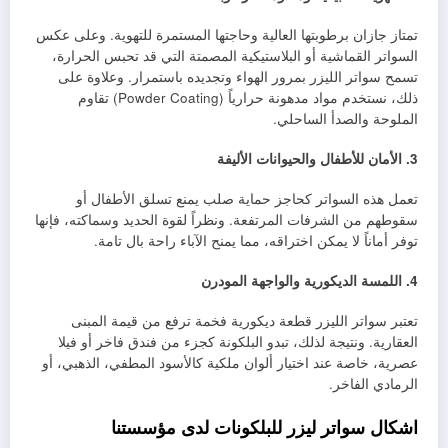
تمتاز جازان برطوبتها العالية وحاجتها المستمرة للتهوية. وعلى عكس
السواتر القماشية أو البلاستيكية المصمتة التي قد تحبس الحرارة،
تسمح سواتر الليزر بمرور الهواء وتجديده باستمرار. وعلاوة على
ذلك، نستخدم مواد مدهونة حرارياً (Powder Coating) تقاوم
الملوحة والصدأ الساحلي.
3. الأمان للأطفال والحيوانات الأليفة
تعمل هذه السواتر كحاجز حماية صلب يمنع تسلق الأطفال أو
سقوطهم من الشرفات المرتفعة. ونظراً لقوة الحديد وسماكته، فإنها
توفر أماناً لا يمكن اختراقه، مما يمنح الآباء راحة بال تامة.
4. اللمسة الديكورية والواجهة المودرن
تعتبر سواتر الليزر قطعة ديكورية فخمة ترفع من قيمة المبنى
العقارية. ونتيجة لذلك، تبدو البلكونة كجزء من فندق فاخر أو فيلا
عصرية، خاصة عند اختيار ألوان ملكية كالأسود المطفي، الذهبي، أو
الرمادي الفاخر.
اشكال سواتر ليزر للبلكونات لدى مؤسستنا