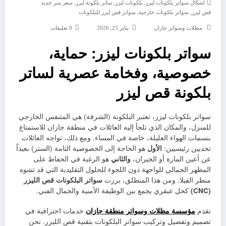
,
,
,
اشكال سواتر بلكونات ليزر
بلكونات ليزر
ساتر بلكونة ليزر
سعر متر حديد
,
,
قص ليزر
سواتر بلكونات خارجية
سواتر قص ليزر للبلكونات
مظلات وسواتر جازان
يناير 23, 2026
0 تعليقات
سواتر بلكونات ليزر: حماية،
خصوصية، وفخامة عصرية لساتر
بلكونة قص ليزر
سواتر بلكونات ليزر، تعتبر البلكونة (الشرفة) هي المتنفس الخارجي
للمنزل، والمكان الذي تلجأ إليه العائلات في منطقة جازان للاستمتاع
بنسمات الهواء العليلة، خاصة في المساء. ومع ذلك، تواجه العائلات
تحديين رئيسيين:
الأول
هو الحاجة إلى الخصوصية التامة (الستر) بعيداً
عن أعين المارة أو الجيران،
والثاني
هو الرغبة في الحفاظ على
المظهر الجمالي للواجهة دون اللجوء للحلول التقليدية التي قد تشوه
منظر الفيلا. ومن هذا المنطلق، برزت
سواتر البلكونات قص الليزر
(CNC)
كحل عبقري يجمع بين الوظيفة الأمنية والجمال الفني.
تقدم
مؤسسة مظلات وسواتر منطقة جازان
خدمات احترافية في
تصميم وتفصيل وتركيب سواتر البلكونات بتقنية قص الليزر. نحن