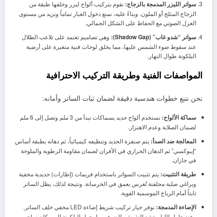
سواتر الليزر المدمجة بالزجاج:
نقوم بتركيب ألواح ليزر وخلفها طبقة من
الزجاج المثلج أو الملون. وبناءً عليه، نمنع دخول الغبار تماماً ونزيد من مستوى
العزل الصوتي مع الحفاظ على الشكل الجمالي.
سواتر “شدو غاب” (Shadow Gap):
وهي تصاميم تعتمد على تلاعب الظلال
عند سقوط ضوء الشمس عليها، مما يخلق لوحات فنية متغيرة على أرضية
البلكونة طوال النهار.
المواصفات الفنية وطريقة التركيب الاحترافية
نحن نتبع خطوات هندسية دقيقة لضمان ثبات الساتر وأمانه:
سماكة الألواح:
نستخدم ألواح حديد بسماكات تبدأ من 3 ملم وتصل إلى 6 ملم
لضمان الصلابة وعدم الاهتزاز.
المعالجة ضد الصدأ:
يتم صنفرة الحديد وتنظيفه كيميائياً، ثم دهانه بطبقة أساس
“إيبوكسي” ثم الدهان الحراري في الأفران لضمان مقاومة الرطوبة والملوحة
في جازان.
طريقة التثبيت:
يتم تثبيت السواتر باستخدام فريمات (إطارات) حديدية مخفية
وبراغي صلبة مجلفنة تُغرس بعمق في الخرسانة. ونتيجة لذلك، يظل الساتر
ثابتاً أمام الرياح الموسمية القوية.
الإضاءة المدمجة:
نوفر خيار تركيب شريط إضاءة LED مخفي خلف الساتر.
وعند حلول الليل، تشع النقوش بالضوء، مما يحول البلكونة إلى مكان ساحر